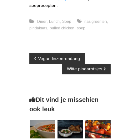
soeprecepten.
,
,
,
Diner
Lunch
Soep
nasigroenten
,
,
pindakaas
pulled chicken
soep
B
Vegan linzenrendang
Witte pindarotsjes
e
r
Dit vind je misschien
i
ook leuk
c
h