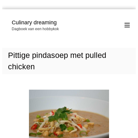
G
a
Culinary dreaming
n
Dagboek van een hobbykok
a
a
r
d
Pittige pindasoep met pulled
e
i
chicken
n
h
o
u
d