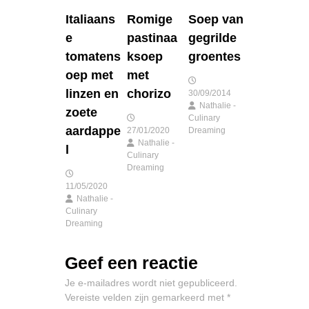
t
Italiaans
Romige
Soep van
n
e
pastinaa
gegrilde
tomatens
ksoep
groentes
a
oep met
met
linzen en
chorizo
30/09/2014
v
Nathalie -
zoete
Culinary
i
aardappe
27/01/2020
Dreaming
Nathalie -
l
Culinary
g
Dreaming
11/05/2020
a
Nathalie -
Culinary
t
Dreaming
i
Geef een reactie
e
Je e-mailadres wordt niet gepubliceerd.
Vereiste velden zijn gemarkeerd met
*