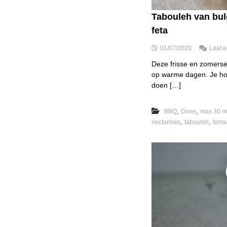
Tabouleh van bul
feta
01/07/2020
Laat e
Deze frisse en zomerse 
op warme dagen. Je hoe
doen […]
,
,
BBQ
Diner
max 30 m
,
,
nectarines
tabouleh
toma