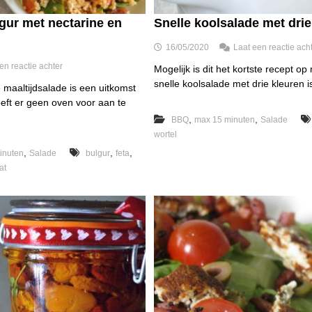
gur met nectarine en
Snelle koolsalade met drie
16/05/2020
Laat een reactie ach
o
en reactie achter
Mogelijk is dit het kortste recept o
p
snelle koolsalade met drie kleuren i
maaltijdsalade is een uitkomst
T
ft er geen oven voor aan te
a
b
,
,
BBQ
max 15 minuten
Salade
o
wortel
u
,
,
,
inuten
Salade
l
bulgur
feta
e
at
h
v
a
n
b
u
l
g
u
r
m