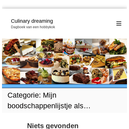
G
a
Culinary dreaming
n
Dagboek van een hobbykok
a
a
r
d
e
i
n
h
o
u
d
Categorie:
Mijn
boodschappenlijstje als…
Niets gevonden