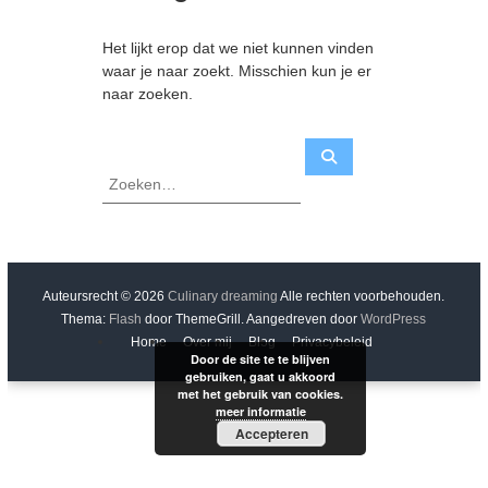
Het lijkt erop dat we niet kunnen vinden
waar je naar zoekt. Misschien kun je er
naar zoeken.
Z
Z
o
o
e
e
k
e
k
n
e
n
n
Auteursrecht © 2026
Culinary dreaming
Alle rechten voorbehouden.
a
Thema:
Flash
door ThemeGrill. Aangedreven door
WordPress
a
Home
Over mij
Blog
Privacybeleid
r
Door de site te te blijven
:
gebruiken, gaat u akkoord
met het gebruik van cookies.
meer informatie
Accepteren