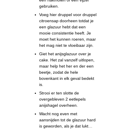
een hakmolen of een vijzel
gebruiken.
Voeg hier druppel voor druppel
citroensap doorheen totdat je
een glazuur hebt dat een
mooie consistentie heeft. Je
moet het kunnen roeren, maar
het mag niet te vloeibaar zijn.
Giet het anijsglazuur over je
cake. Het zal vanzelf uitlopen,
maar help het her en der een
beetje, zodat de hele
bovenkant in elk geval bedekt
is.
Strooi er ten slotte de
overgebleven 2 eetlepels
anijshagel overheen.
Wacht nog even met
aansnijden tot de glazuur hard
is geworden, als je dat lukt…