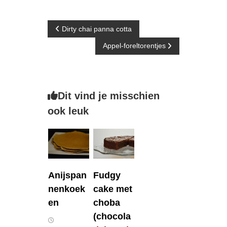
B
Dirty chai panna cotta
Appel-foreltorentjes
e
r
Dit vind je misschien
i
ook leuk
c
h
t
Anijspan
Fudgy
n
nenkoek
cake met
en
choba
a
(chocola