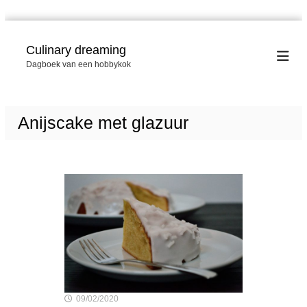
G
a
Culinary dreaming
n
Dagboek van een hobbykok
a
a
r
d
Anijscake met glazuur
e
i
n
h
o
u
d
09/02/2020