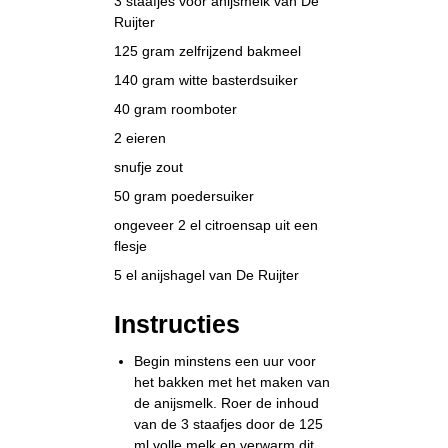
3 staafjes voor anijsmelk van De
Ruijter
125 gram zelfrijzend bakmeel
140 gram witte basterdsuiker
40 gram roomboter
2 eieren
snufje zout
50 gram poedersuiker
ongeveer 2 el citroensap uit een
flesje
5 el anijshagel van De Ruijter
Instructies
Begin minstens een uur voor
het bakken met het maken van
de anijsmelk. Roer de inhoud
van de 3 staafjes door de 125
ml volle melk en verwarm dit