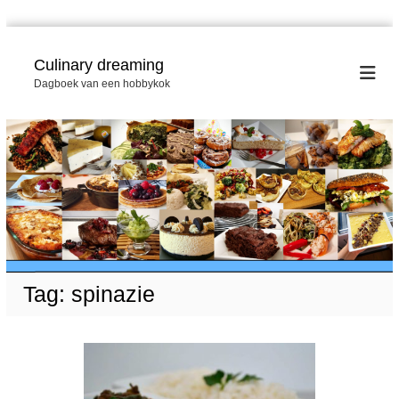
G
a
Culinary dreaming
n
Dagboek van een hobbykok
a
a
r
d
e
i
n
h
o
u
d
Tag:
spinazie