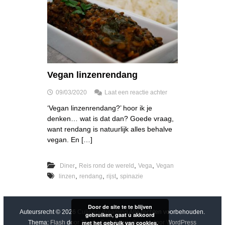
Vegan linzenrendang
o
09/03/2020
Laat een reactie achter
p
‘Vegan linzenrendang?’ hoor ik je
V
denken… wat is dat dan? Goede vraag,
e
g
want rendang is natuurlijk alles behalve
a
vegan. En […]
n
l
i
,
,
,
Diner
Reis rond de wereld
Vega
Vegan
n
,
,
,
linzen
rendang
rijst
spinazie
z
e
n
Door de site te te blijven
r
Auteursrecht © 2026
Culinary dreaming
Alle rechten voorbehouden.
gebruiken, gaat u akkoord
e
met het gebruik van cookies.
Thema:
Flash
door ThemeGrill. Aangedreven door
WordPress