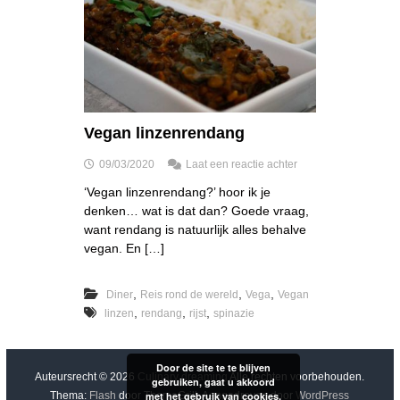
Vegan linzenrendang
o
09/03/2020
Laat een reactie achter
p
‘Vegan linzenrendang?’ hoor ik je
V
denken… wat is dat dan? Goede vraag,
e
g
want rendang is natuurlijk alles behalve
a
vegan. En […]
n
l
i
,
,
,
Diner
Reis rond de wereld
Vega
Vegan
n
,
,
,
linzen
rendang
rijst
spinazie
z
e
n
Door de site te te blijven
r
Auteursrecht © 2026
Culinary dreaming
Alle rechten voorbehouden.
gebruiken, gaat u akkoord
e
met het gebruik van cookies.
Thema:
Flash
door ThemeGrill. Aangedreven door
WordPress