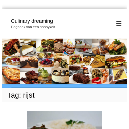
G
a
Culinary dreaming
n
Dagboek van een hobbykok
a
a
r
d
e
i
n
h
o
u
d
Tag:
rijst