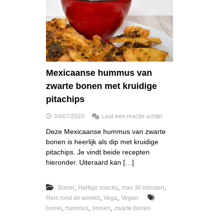
Mexicaanse hummus van
zwarte bonen met kruidige
pitachips
o
04/07/2020
Laat een reactie achter
p
Deze Mexicaanse hummus van zwarte
M
bonen is heerlijk als dip met kruidige
e
x
pitachips. Je vindt beide recepten
i
hieronder. Uiteraard kan […]
c
a
a
,
,
,
Borrel
Hartige snacks
max 30 minuten
n
,
,
Reis rond de wereld
Vega
Vegan
s
,
,
,
borrel
hummus
limoen
zwarte bonen
e