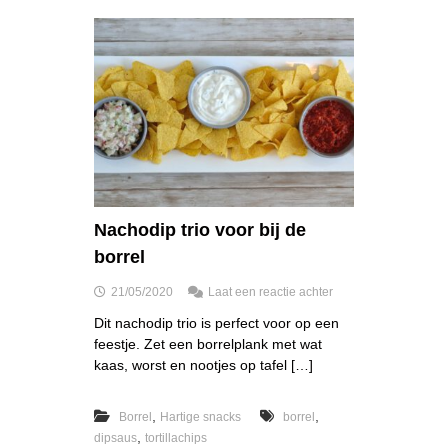
h
u
m
m
u
s
v
a
n
z
w
a
r
Nachodip trio voor bij de
t
borrel
e
b
o
21/05/2020
Laat een reactie achter
o
p
n
Dit nachodip trio is perfect voor op een
N
e
feestje. Zet een borrelplank met wat
a
n
c
kaas, worst en nootjes op tafel […]
m
h
e
o
t
,
,
Borrel
Hartige snacks
borrel
d
k
i
,
r
dipsaus
tortillachips