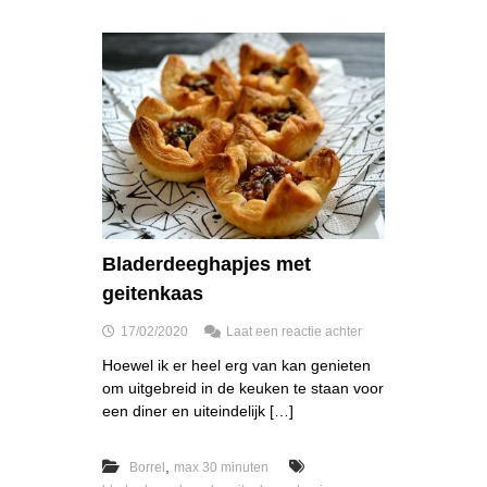
p
u
t
i
r
d
i
i
o
g
v
e
o
p
o
i
r
t
b
a
i
c
j
h
d
i
e
Bladerdeeghapjes met
p
b
s
geitenkaas
o
r
o
17/02/2020
Laat een reactie achter
r
p
e
Hoewel ik er heel erg van kan genieten
B
l
om uitgebreid in de keuken te staan voor
l
a
een diner en uiteindelijk […]
d
e
,
Borrel
max 30 minuten
r
d