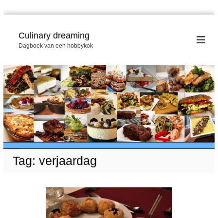
G
a
Culinary dreaming
n
Dagboek van een hobbykok
a
a
r
d
e
i
n
h
o
u
d
Tag:
verjaardag