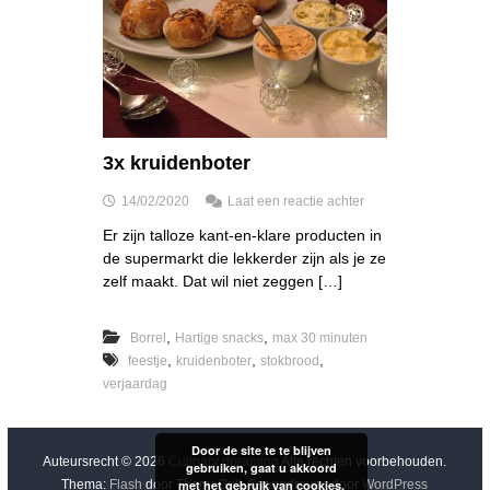
3x kruidenboter
o
14/02/2020
Laat een reactie achter
p
Er zijn talloze kant-en-klare producten in
3
de supermarkt die lekkerder zijn als je ze
x
k
zelf maakt. Dat wil niet zeggen […]
r
u
,
,
Borrel
Hartige snacks
max 30 minuten
i
d
,
,
,
feestje
kruidenboter
stokbrood
e
verjaardag
n
b
o
Door de site te te blijven
t
Auteursrecht © 2026
Culinary dreaming
Alle rechten voorbehouden.
gebruiken, gaat u akkoord
e
met het gebruik van cookies.
Thema:
Flash
door ThemeGrill. Aangedreven door
WordPress