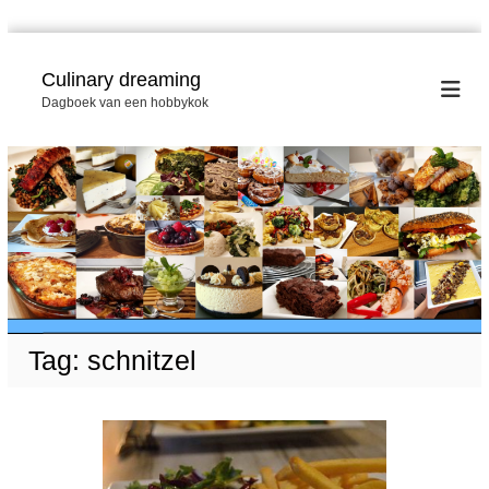
G
a
Culinary dreaming
n
Dagboek van een hobbykok
a
a
r
d
e
i
n
h
o
u
d
Tag:
schnitzel