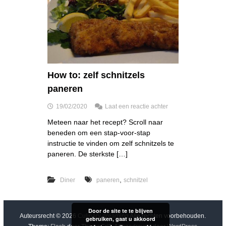
How to: zelf schnitzels
paneren
o
19/02/2020
Laat een reactie achter
p
Meteen naar het recept? Scroll naar
H
beneden om een stap-voor-stap
o
w
instructie te vinden om zelf schnitzels te
t
paneren. De sterkste […]
o
:
z
,
Diner
paneren
schnitzel
e
l
f
Door de site te te blijven
s
Auteursrecht © 2026
Culinary dreaming
Alle rechten voorbehouden.
gebruiken, gaat u akkoord
c