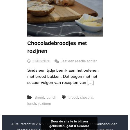
Chocoladebroodjes met
rozijnen
o
23/02/2020
Laat een reactie achter
p
Sinds een tijdje ben ik aan het oefenen
C
met brood bakken. Dat begon met het
h
o
secuur volgen van recepten van […]
c
o
,
,
,
Brood
Lunch
brood
chocola
l
a
,
lunch
rozijnen
d
e
b
Door de site te te blijven
r
Auteursrecht © 2026
Culinary dreaming
Alle rechten voorbehouden.
gebruiken, gaat u akkoord
o