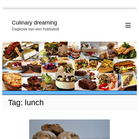
G
a
Culinary dreaming
n
Dagboek van een hobbykok
a
a
r
d
e
i
n
h
o
u
d
Tag:
lunch