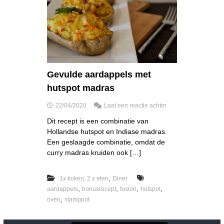
Gevulde aardappels met
hutspot madras
o
22/04/2020
Laat een reactie achter
p
Dit recept is een combinatie van
G
Hollandse hutspot en Indiase madras.
e
v
Een geslaagde combinatie, omdat de
u
curry madras kruiden ook […]
l
d
e
,
1x koken, 2 x eten
Diner
a
,
,
,
,
aardappels
bonusrecept
fusion
hutspot
a
,
oven
stamppot
r
d
a