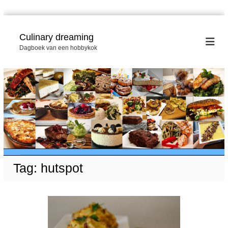
G
a
Culinary dreaming
n
Dagboek van een hobbykok
a
a
r
d
e
i
n
h
o
u
d
Tag:
hutspot