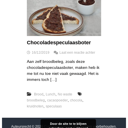
Chocoladespeculaasboter
o
16/12/2019
Laat een reactie achter
p
Aan zelf broodbeleg, zoals deze
C
chocoladespeculaasboter, maken heb ik
h
o
me tot nu toe niet vaak gewaagd. Het is
c
immers toch […]
o
l
a
,
,
Brood
Lunch
No waste
d
,
,
,
broodbeleg
cacaopoeder
chocola
e
,
kruidnoten
speculaas
s
p
e
Door de site te te blijven
c
Auteursrecht © 2026
Culinary dreaming
Alle rechten voorbehouden.