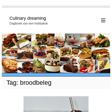
G
a
Culinary dreaming
n
Dagboek van een hobbykok
a
a
r
d
e
i
n
h
o
u
d
Tag:
broodbeleg