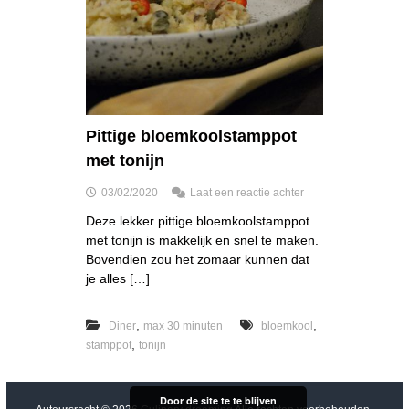
Pittige bloemkoolstamppot
met tonijn
o
03/02/2020
Laat een reactie achter
p
Deze lekker pittige bloemkoolstamppot
P
met tonijn is makkelijk en snel te maken.
i
t
Bovendien zou het zomaar kunnen dat
t
je alles […]
i
g
e
,
,
Diner
max 30 minuten
bloemkool
b
,
stamppot
tonijn
l
o
e
Door de site te te blijven
m