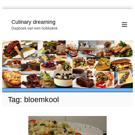
G
a
Culinary dreaming
n
Dagboek van een hobbykok
a
a
r
d
e
i
n
h
o
u
d
Tag:
bloemkool